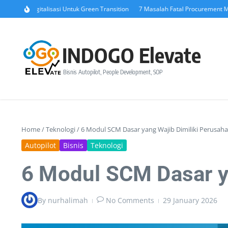
Skip to content
 Digitalisasi Untuk Green Transition
7 Masalah Fatal Procurement Manual 
INDOGO Elevate
Bisnis Autopilot, People Development, SOP
Home
/
Teknologi
/
6 Modul SCM Dasar yang Wajib Dimiliki Perusaha
Autopilot
Bisnis
Teknologi
6 Modul SCM Dasar ya
By
nurhalimah
No Comments
29 January 2026