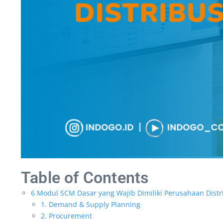
Table of Contents
6 Modul SCM Dasar yang Wajib Dimiliki Perusahaan Distr
1. Demand & Supply Planning
2. Procurement